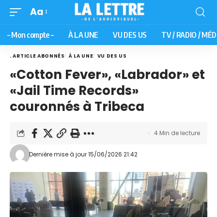
Aa
– Mon compte –
À LA UNE
VU DES US
TV / RADIO / MÉD
. ARTICLE ABONNÉS
À LA UNE
VU DES US
«Cotton Fever», «Labrador» et
«Jail Time Records»
couronnés à Tribeca
4 Min de lecture
Dernière mise à jour 15/06/2026 21:42