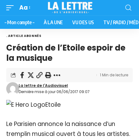
Aa
– Mon compte –
À LA UNE
VU DES US
TV / RADIO / MÉD
. ARTICLE ABONNÉS
Création de l’Etoile espoir de
la musique
1 Min de lecture
La lettre de l'Audiovisuel
Dernière mise à jour 06/06/2017 09:07
Le Parisien annonce la naissance d’un
tremplin musical ouvert à tous les artistes.