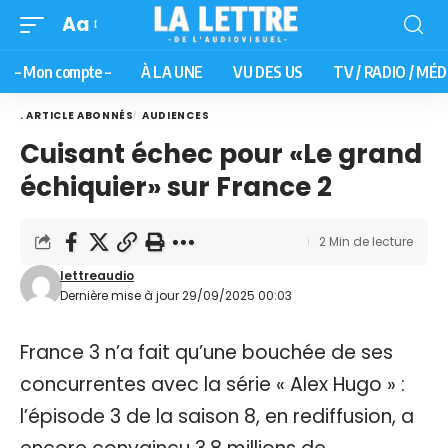
Aa
– Mon compte –
À LA UNE
VU DES US
TV / RADIO / MÉD
. ARTICLE ABONNÉS
AUDIENCES
Cuisant échec pour «Le grand
échiquier» sur France 2
2 Min de lecture
lettreaudio
Dernière mise à jour 29/09/2025 00:03
France 3 n’a fait qu’une bouchée de ses
concurrentes avec la série « Alex Hugo » :
l’épisode 3 de la saison 8, en rediffusion, a