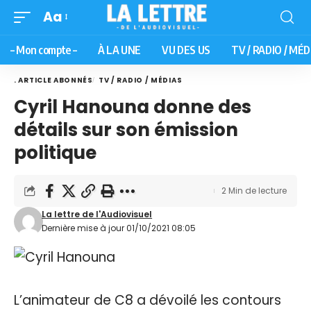
Aa
– Mon compte –
À LA UNE
VU DES US
TV / RADIO / MÉD
. ARTICLE ABONNÉS
TV / RADIO / MÉDIAS
Cyril Hanouna donne des
détails sur son émission
politique
2 Min de lecture
La lettre de l'Audiovisuel
Dernière mise à jour 01/10/2021 08:05
L’animateur de C8 a dévoilé les contours