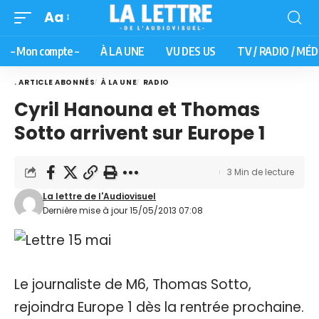
Aa
– Mon compte –
À LA UNE
VU DES US
TV / RADIO / MÉD
. ARTICLE ABONNÉS
À LA UNE
RADIO
Cyril Hanouna et Thomas
Sotto arrivent sur Europe 1
3 Min de lecture
La lettre de l'Audiovisuel
Dernière mise à jour 15/05/2013 07:08
Le journaliste de M6, Thomas Sotto,
rejoindra Europe 1 dès la rentrée prochaine.