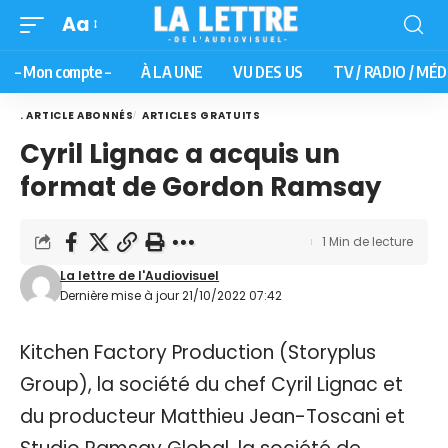
Aa
– Mon compte –
À LA UNE
VU DES US
TV / RADIO / MÉD
. ARTICLE ABONNÉS
ARTICLES GRATUITS
Cyril Lignac a acquis un
format de Gordon Ramsay
1 Min de lecture
La lettre de l'Audiovisuel
Dernière mise à jour 21/10/2022 07:42
Kitchen Factory Production (Storyplus
Group), la société du chef Cyril Lignac et
du producteur Matthieu Jean-Toscani et