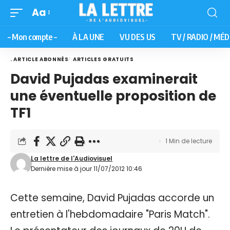
Aa
– Mon compte –
À LA UNE
VU DES US
TV / RADIO / MÉD
. ARTICLE ABONNÉS
ARTICLES GRATUITS
David Pujadas examinerait
une éventuelle proposition de
TF1
1 Min de lecture
La lettre de l'Audiovisuel
Dernière mise à jour 11/07/2012 10:46
Cette semaine, David Pujadas accorde un
entretien à l'hebdomadaire "Paris Match".