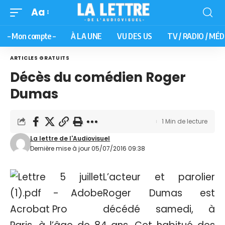
Aa
– Mon compte –
À LA UNE
VU DES US
TV / RADIO / MÉD
ARTICLES GRATUITS
Décès du comédien Roger
Dumas
1 Min de lecture
La lettre de l'Audiovisuel
Dernière mise à jour 05/07/2016 09:38
L’acteur et parolier
Roger Dumas est
décédé samedi, à