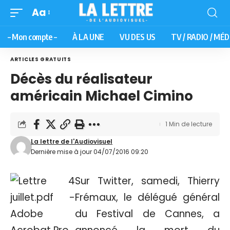
Aa
– Mon compte –
À LA UNE
VU DES US
TV / RADIO / MÉD
ARTICLES GRATUITS
Décès du réalisateur
américain Michael Cimino
1 Min de lecture
La lettre de l'Audiovisuel
Dernière mise à jour 04/07/2016 09:20
Sur Twitter, samedi, Thierry
Frémaux, le délégué général
du Festival de Cannes, a