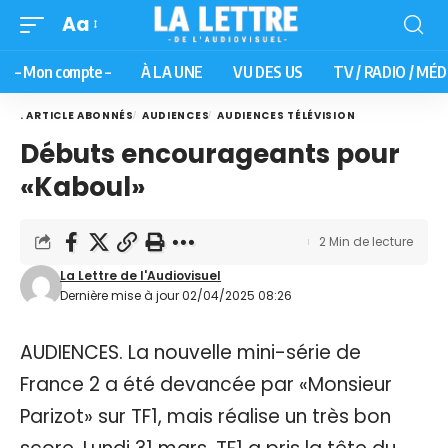
Aa
– Mon compte –
À LA UNE
VU DES US
TV / RADIO / MÉD
. ARTICLE ABONNÉS
AUDIENCES
AUDIENCES TÉLÉVISION
Débuts encourageants pour
«Kaboul»
2 Min de lecture
La Lettre de l'Audiovisuel
Dernière mise à jour 02/04/2025 08:26
AUDIENCES. La nouvelle mini-série de
France 2 a été devancée par «Monsieur
Parizot» sur TF1, mais réalise un très bon