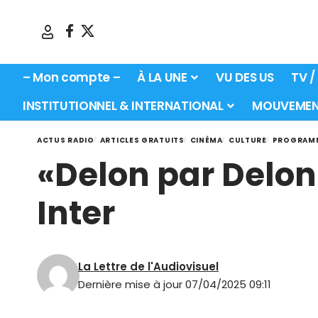
– Mon compte –
À LA UNE
VU DES US
TV /
INSTITUTIONNEL & INTERNATIONAL
MOUVEMEN
ACTUS RADIO
ARTICLES GRATUITS
CINÉMA
CULTURE
PROGRAM
«Delon par Delon
Inter
La Lettre de l'Audiovisuel
Dernière mise à jour 07/04/2025 09:11