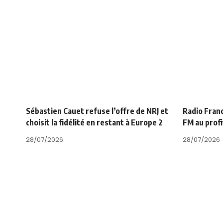
Sébastien Cauet refuse l’offre de NRJ et
Radio Fran
choisit la fidélité en restant à Europe 2
FM au prof
28/07/2026
28/07/2026