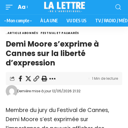
Aa
– Mon compte –
À LA UNE
VU DES US
TV / RADIO / MÉD
. ARTICLE ABONNÉS
FESTIVAL ET PALMARÈS
Demi Moore s’exprime à
Cannes sur la liberté
d’expression
1 Min de lecture
Dernière mise à jour 12/05/2026 21:32
Membre du jury du Festival de Cannes,
Demi Moore s’est exprimée sur