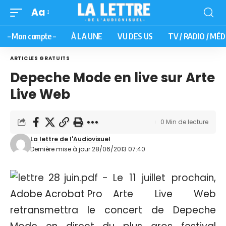
Aa
– Mon compte –
À LA UNE
VU DES US
TV / RADIO / MÉD
ARTICLES GRATUITS
Depeche Mode en live sur Arte
Live Web
0 Min de lecture
La lettre de l'Audiovisuel
Dernière mise à jour 28/06/2013 07:40
Le 11 juillet prochain,
Arte Live Web
retransmettra le concert de Depeche