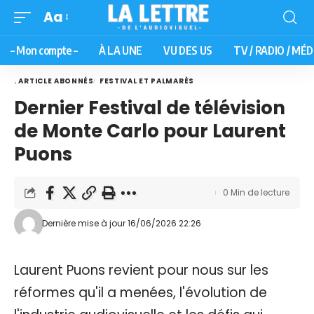
Aa
– Mon compte –
À LA UNE
VU DES US
TV / RADIO / MÉD
. ARTICLE ABONNÉS
FESTIVAL ET PALMARÈS
Dernier Festival de télévision
de Monte Carlo pour Laurent
Puons
0 Min de lecture
Dernière mise à jour 16/06/2026 22:26
Laurent Puons revient pour nous sur les
réformes qu'il a menées, l'évolution de