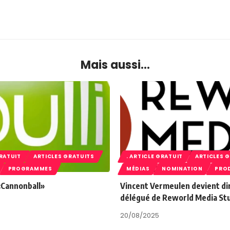
Mais aussi...
GRATUIT
ARTICLES GRATUITS
. ARTICLE GRATUIT
ARTICLES 
PROGRAMMES
MÉDIAS
NOMINATION
PRO
 «Cannonball»
Vincent Vermeulen devient di
délégué de Reworld Media St
20/08/2025