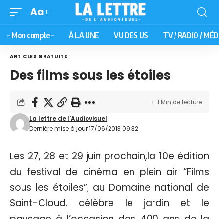
Aa
– Mon compte –
À LA UNE
VU DES US
TV / RADIO / MÉD
ARTICLES GRATUITS
Des films sous les étoiles
1 Min de lecture
La lettre de l'Audiovisuel
Dernière mise à jour 17/06/2013 09:32
Les 27, 28 et 29 juin prochain,la 10e édition
du festival de cinéma en plein air “Films
sous les étoiles”, au Domaine national de
Saint-Cloud, célèbre le jardin et le
paysage à l’occasion des 400 ans de la