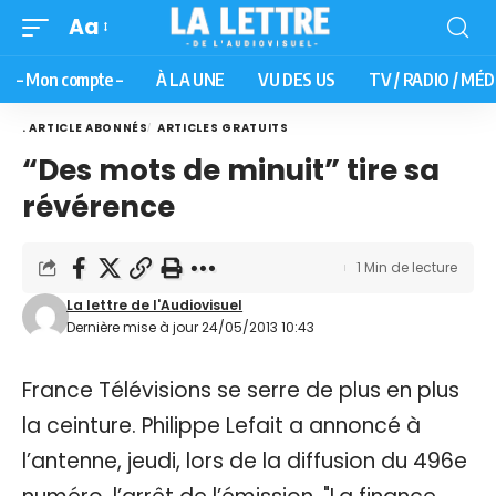
Aa
– Mon compte –
À LA UNE
VU DES US
TV / RADIO / MÉD
. ARTICLE ABONNÉS
ARTICLES GRATUITS
“Des mots de minuit” tire sa
révérence
1 Min de lecture
La lettre de l'Audiovisuel
Dernière mise à jour 24/05/2013 10:43
France Télévisions se serre de plus en plus
la ceinture. Philippe Lefait a annoncé à
l’antenne, jeudi, lors de la diffusion du 496e