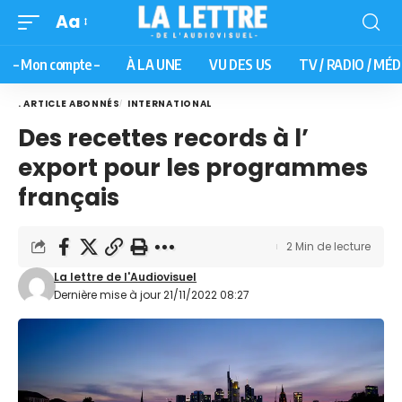
Aa
– Mon compte –
À LA UNE
VU DES US
TV / RADIO / MÉD
. ARTICLE ABONNÉS
INTERNATIONAL
Des recettes records à l’
export pour les programmes
français
2 Min de lecture
La lettre de l'Audiovisuel
Dernière mise à jour 21/11/2022 08:27