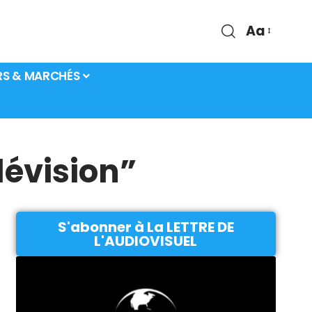
Aa
RS & MARCHÉS
lévision”
S'abonner à La LETTRE DE
L'AUDIOVISUEL