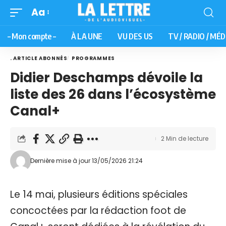
Aa
– Mon compte –
À LA UNE
VU DES US
TV / RADIO / MÉD
. ARTICLE ABONNÉS
PROGRAMMES
Didier Deschamps dévoile la
liste des 26 dans l’écosystème
Canal+
2 Min de lecture
Dernière mise à jour 13/05/2026 21:24
Le 14 mai, plusieurs éditions spéciales
concoctées par la rédaction foot de