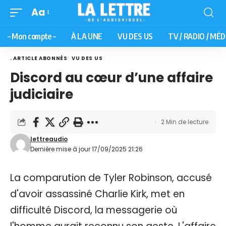
Aa
– Mon compte –
À LA UNE
VU DES US
TV / RADIO / MÉD
. ARTICLE ABONNÉS
VU DES US
Discord au cœur d’une affaire
judiciaire
2 Min de lecture
lettreaudio
Dernière mise à jour 17/09/2025 21:26
La comparution de Tyler Robinson, accusé
d'avoir assassiné Charlie Kirk, met en
difficulté Discord, la messagerie où