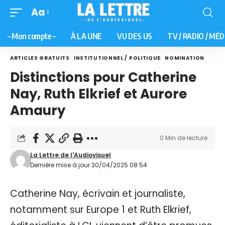
Aa
– Mon compte –
À LA UNE
VU DES US
TV / RADIO / MÉD
ARTICLES GRATUITS
INSTITUTIONNEL / POLITIQUE
NOMINATION
Distinctions pour Catherine
Nay, Ruth Elkrief et Aurore
Amaury
0 Min de lecture
La Lettre de l'Audiovisuel
Dernière mise à jour 30/04/2025 08:54
Catherine Nay, écrivain et journaliste,
notamment sur Europe 1 et Ruth Elkrief,