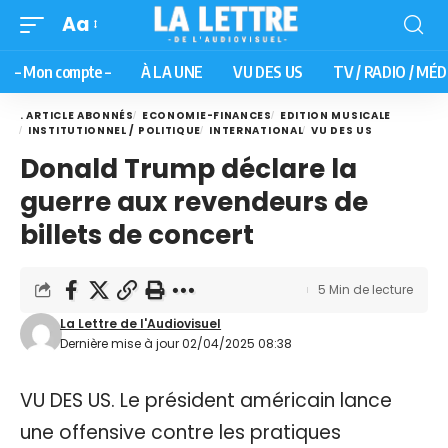
Aa
– Mon compte –
À LA UNE
VU DES US
TV / RADIO / MÉD
. ARTICLE ABONNÉS
ECONOMIE-FINANCES
EDITION MUSICALE
INSTITUTIONNEL / POLITIQUE
INTERNATIONAL
VU DES US
Donald Trump déclare la
guerre aux revendeurs de
billets de concert
5 Min de lecture
La Lettre de l'Audiovisuel
Dernière mise à jour 02/04/2025 08:38
VU DES US. Le président américain lance
une offensive contre les pratiques