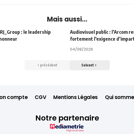
Mais aussi...
Group : le leadership
Audiovisuel public : l’Arcom r
’honneur
fortement l’exigence d’impart
04/08/2026
précédent
Suivant
on compte
CGV
Mentions Légales
Qui somme
Notre partenaire