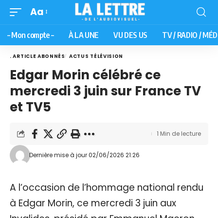
Aa
– Mon compte –
À LA UNE
VU DES US
TV / RADIO / MÉD
. ARTICLE ABONNÉS
ACTUS TÉLÉVISION
Edgar Morin célébré ce
mercredi 3 juin sur France TV
et TV5
1 Min de lecture
Dernière mise à jour 02/06/2026 21:26
A l’occasion de l’hommage national rendu
à Edgar Morin, ce mercredi 3 juin aux