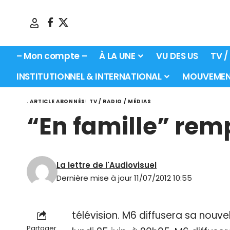
– Mon compte –
À LA UNE
VU DES US
TV /
INSTITUTIONNEL & INTERNATIONAL
MOUVEMEN
. ARTICLE ABONNÉS
TV / RADIO / MÉDIAS
“En famille” re
La lettre de l'Audiovisuel
Dernière mise à jour 11/07/2012 10:55
télévision. M6 diffusera sa nouvell
Partager