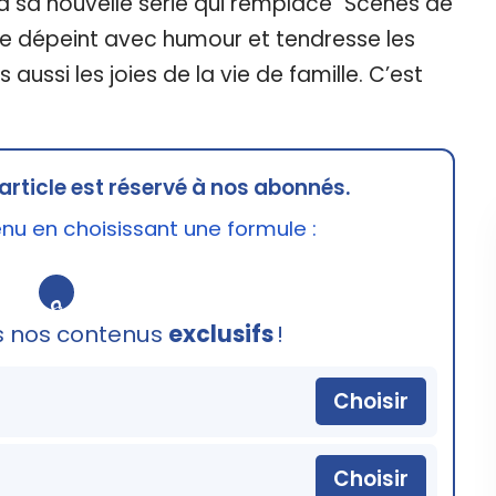
era sa nouvelle série qui remplace "Scènes de
rie dépeint avec humour et tendresse les
 aussi les joies de la vie de famille. C’est
article est réservé à nos abonnés.
u en choisissant une formule :
🔒
s nos contenus
exclusifs
!
Choisir
Choisir