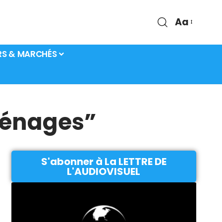
Aa
RS & MARCHÉS
ménages”
S'abonner à La LETTRE DE
L'AUDIOVISUEL