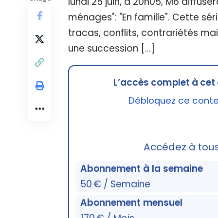
lundi 25 juin, à 20h05, M6 diffus
ménages": "En famille". Cette sé
tracas, conflits, contrariétés mais
une succession […]
L’accès complet à cet 
Débloquez ce conten
Accédez à tou
Abonnement à la semaine
50 € / Semaine
Abonnement mensuel