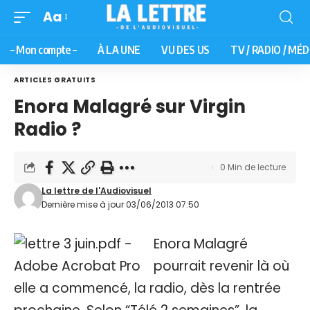
Aa
– Mon compte –
À LA UNE
VU DES US
TV / RADIO / MÉD
ARTICLES GRATUITS
Enora Malagré sur Virgin
Radio ?
0 Min de lecture
La lettre de l'Audiovisuel
Dernière mise à jour 03/06/2013 07:50
Enora Malagré
pourrait revenir là où
elle a commencé, la radio, dès la rentrée