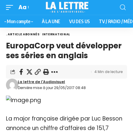
Aa
– Mon compte –
À LA UNE
VU DES US
TV / RADIO / MÉD
. ARTICLE ABONNÉS
INTERNATIONAL
EuropaCorp veut développer
ses séries en anglais
4 Min de lecture
La lettre de l'Audiovisuel
Dernière mise à jour 29/05/2017 08:48
La major française dirigée par Luc Besson
annonce un chiffre d’affaires de 151,7