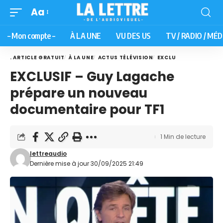
Aa
– Mon compte –
À LA UNE
VU DES US
TV / RADIO / MÉD
. ARTICLE GRATUIT
À LA UNE
ACTUS TÉLÉVISION
EXCLU
EXCLUSIF – Guy Lagache
prépare un nouveau
documentaire pour TF1
1 Min de lecture
lettreaudio
Dernière mise à jour 30/09/2025 21:49