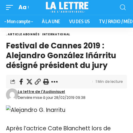
Aa
– Mon compte –
À LA UNE
VU DES US
TV / RADIO / MÉD
. ARTICLE ABONNÉS
INTERNATIONAL
Festival de Cannes 2019 :
Alejandro González Iñárritu
désigné président du jury
1 Min de lecture
La lettre de l'Audiovisuel
Dernière mise à jour 28/02/2019 09:38
Après l’actrice Cate Blanchett lors de