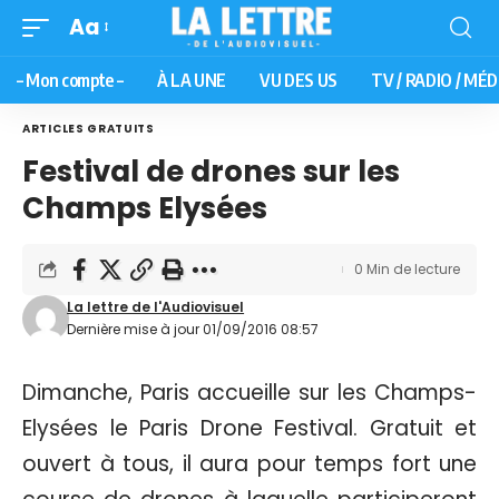
Aa
– Mon compte –
À LA UNE
VU DES US
TV / RADIO / MÉD
ARTICLES GRATUITS
Festival de drones sur les
Champs Elysées
0 Min de lecture
La lettre de l'Audiovisuel
Dernière mise à jour 01/09/2016 08:57
Dimanche, Paris accueille sur les Champs-
Elysées le Paris Drone Festival. Gratuit et
ouvert à tous, il aura pour temps fort une