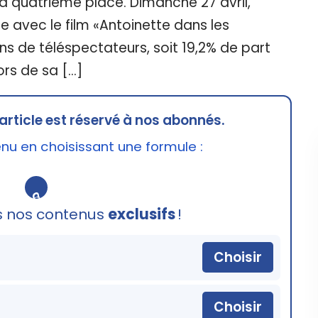
la quatrième place. Dimanche 27 avril,
 avec le film «Antoinette dans les
ons de téléspectateurs, soit 19,2% de part
ors de sa […]
article est réservé à nos abonnés.
u en choisissant une formule :
🔒
s nos contenus
exclusifs
!
Choisir
Choisir