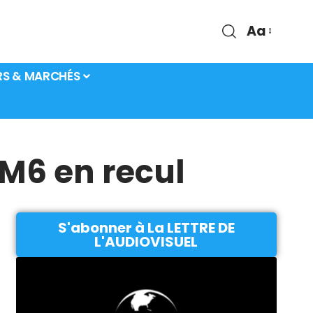
Aa
RS & MARCHÉS
 M6 en recul
S'abonner à La LETTRE DE
L'AUDIOVISUEL