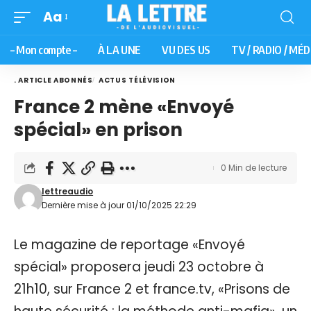
Aa
– Mon compte –
À LA UNE
VU DES US
TV / RADIO / MÉD
. ARTICLE ABONNÉS
ACTUS TÉLÉVISION
France 2 mène «Envoyé
spécial» en prison
0 Min de lecture
lettreaudio
Dernière mise à jour 01/10/2025 22:29
Le magazine de reportage «Envoyé
spécial» proposera jeudi 23 octobre à
21h10, sur France 2 et france.tv, «Prisons de