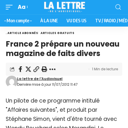
Aa
– Mon compte –
À LA UNE
VU DES US
TV / RADIO / MÉD
. ARTICLE ABONNÉS
ARTICLES GRATUITS
France 2 prépare un nouveau
magazine de faits divers
1 Min de lecture
La lettre de l'Audiovisuel
Dernière mise à jour 11/07/2012 11:47
Un pilote de ce programme intitulé
"Affaires suivantes", et produit par
Stéphane Simon, vient d'être tourné avec