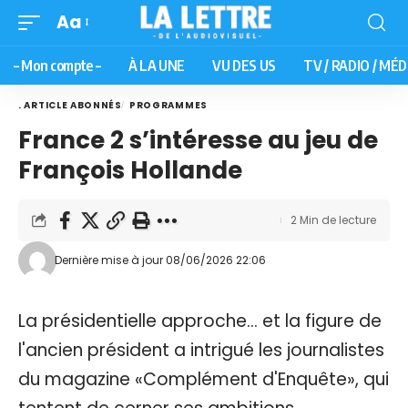
Aa
– Mon compte –
À LA UNE
VU DES US
TV / RADIO / MÉD
. ARTICLE ABONNÉS
PROGRAMMES
France 2 s’intéresse au jeu de
François Hollande
2 Min de lecture
Dernière mise à jour 08/06/2026 22:06
La présidentielle approche... et la figure de
l'ancien président a intrigué les journalistes
du magazine «Complément d'Enquête», qui