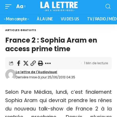
Aa
– Mon compte –
À LA UNE
VU DES US
TV / RADIO / MÉD
ARTICLES GRATUITS
France 2 : Sophia Aram en
access prime time
1 Min de lecture
La lettre de l'Audiovisuel
Dernière mise à jour 25/06/2013 04:35
Selon Pure Médias, lundi, c’est finalement
Sophia Aram qui devrait prendre les rênes
du nouveau talk-show de France 2 à la