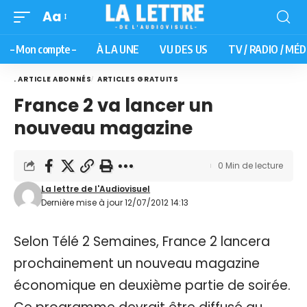
Aa
– Mon compte –
À LA UNE
VU DES US
TV / RADIO / MÉD
. ARTICLE ABONNÉS
ARTICLES GRATUITS
France 2 va lancer un
nouveau magazine
0 Min de lecture
La lettre de l'Audiovisuel
Dernière mise à jour 12/07/2012 14:13
Selon Télé 2 Semaines, France 2 lancera
prochainement un nouveau magazine
économique en deuxième partie de soirée.