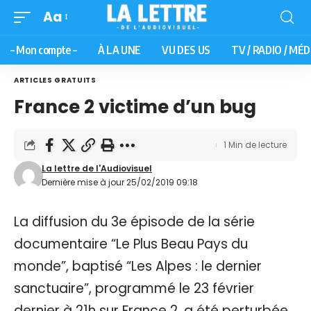
Aa
– Mon compte –
À LA UNE
VU DES US
TV / RADIO / MÉD
ARTICLES GRATUITS
France 2 victime d’un bug
1 Min de lecture
La lettre de l'Audiovisuel
Dernière mise à jour 25/02/2019 09:18
La diffusion du 3e épisode de la série
documentaire “Le Plus Beau Pays du
monde”, baptisé “Les Alpes : le dernier
sanctuaire”, programmé le 23 février
dernier à 21h sur France 2, a été perturbée