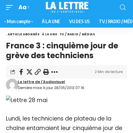
Aa
– Mon compte –
À LA UNE
VU DES US
TV / RADIO / MÉD
. ARTICLE ABONNÉS
À LA UNE
TV / RADIO / MÉDIAS
France 3 : cinquième jour de
grève des techniciens
2 Min de lecture
La lettre de l'Audiovisuel
Dernière mise à jour 28/05/2013 07:16
Lundi, les techniciens de plateau de la
chaîne entamaient leur cinquième jour de