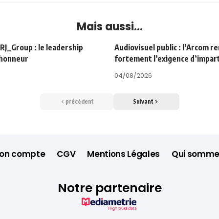
Mais aussi...
Group : le leadership
Audiovisuel public : l’Arcom r
’honneur
fortement l’exigence d’impart
04/08/2026
précédent
Suivant
on compte
CGV
Mentions Légales
Qui somme
Notre partenaire