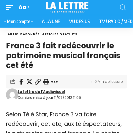
Aa
– Mon compte –
À LA UNE
VU DES US
TV / RADIO / MÉD
. ARTICLE ABONNÉS
ARTICLES GRATUITS
France 3 fait redécouvrir le
patrimoine musical français
cet été
0 Min de lecture
La lettre de l'Audiovisuel
Dernière mise à jour 11/07/2012 11:05
Selon Télé Star, France 3 va faire
redécouvrir, cet été, aux téléspectateurs,