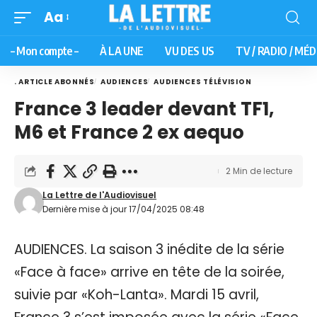
Aa
– Mon compte –
À LA UNE
VU DES US
TV / RADIO / MÉD
. ARTICLE ABONNÉS
AUDIENCES
AUDIENCES TÉLÉVISION
France 3 leader devant TF1,
M6 et France 2 ex aequo
2 Min de lecture
La Lettre de l'Audiovisuel
Dernière mise à jour 17/04/2025 08:48
AUDIENCES. La saison 3 inédite de la série
«Face à face» arrive en tête de la soirée,
suivie par «Koh-Lanta». Mardi 15 avril,