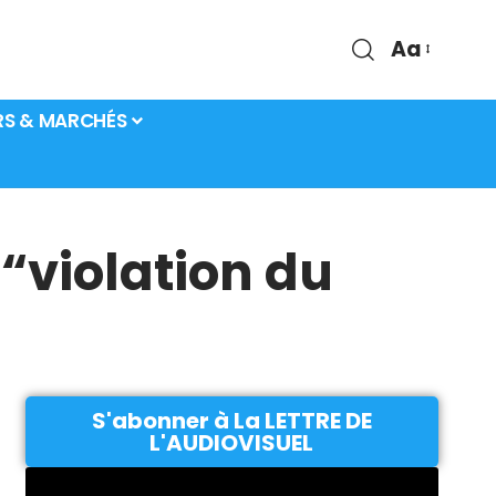
Aa
RS & MARCHÉS
“violation du
S'abonner à La LETTRE DE
L'AUDIOVISUEL