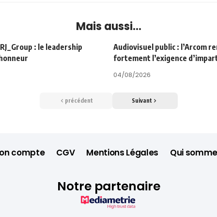
Mais aussi...
Group : le leadership
Audiovisuel public : l’Arcom r
’honneur
fortement l’exigence d’impart
04/08/2026
précédent
Suivant
on compte
CGV
Mentions Légales
Qui somme
Notre partenaire