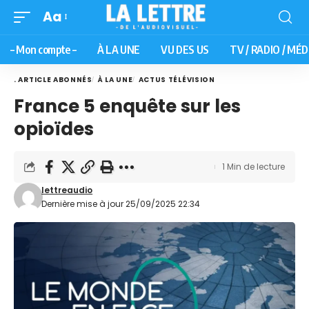
Aa
– Mon compte –
À LA UNE
VU DES US
TV / RADIO / MÉD
. ARTICLE ABONNÉS
À LA UNE
ACTUS TÉLÉVISION
France 5 enquête sur les
opioïdes
1 Min de lecture
lettreaudio
Dernière mise à jour 25/09/2025 22:34