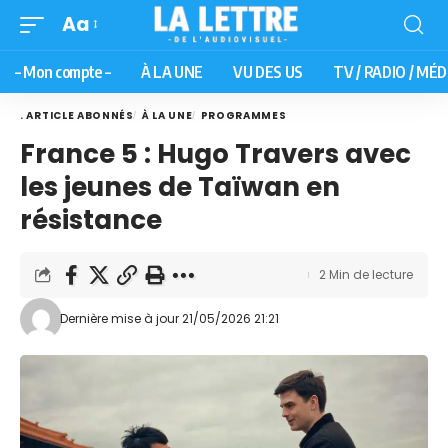
Aa
– Mon compte –
À LA UNE
VU DES US
TV / RADIO / MÉD
. ARTICLE ABONNÉS
À LA UNE
PROGRAMMES
France 5 : Hugo Travers avec
les jeunes de Taïwan en
résistance
2 Min de lecture
Dernière mise à jour 21/05/2026 21:21