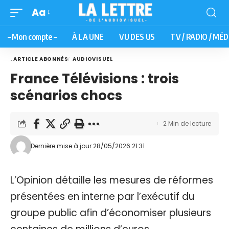
Aa
– Mon compte –
À LA UNE
VU DES US
TV / RADIO / MÉD
. ARTICLE ABONNÉS
AUDIOVISUEL
France Télévisions : trois
scénarios chocs
2 Min de lecture
Dernière mise à jour 28/05/2026 21:31
L’Opinion détaille les mesures de réformes
présentées en interne par l’exécutif du
groupe public afin d’économiser plusieurs