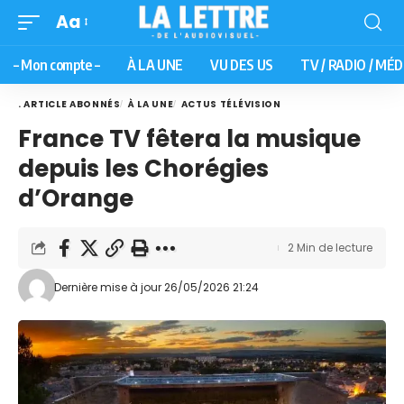
Aa
– Mon compte –
À LA UNE
VU DES US
TV / RADIO / MÉD
. ARTICLE ABONNÉS
À LA UNE
ACTUS TÉLÉVISION
France TV fêtera la musique
depuis les Chorégies
d’Orange
2 Min de lecture
Dernière mise à jour 26/05/2026 21:24