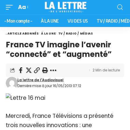
Aa
– Mon compte –
À LA UNE
VU DES US
TV / RADIO / MÉD
. ARTICLE ABONNÉS
À LA UNE
TV / RADIO / MÉDIAS
France TV imagine l’avenir
“connecté” et “augmenté”
2 Min de lecture
La lettre de l'Audiovisuel
Dernière mise à jour 16/05/2013 07:12
Mercredi, France Télévisions a présenté
trois nouvelles innovations : une