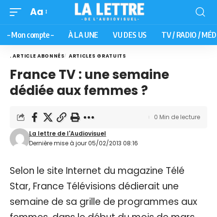
Aa
– Mon compte –
À LA UNE
VU DES US
TV / RADIO / MÉD
. ARTICLE ABONNÉS
ARTICLES GRATUITS
France TV : une semaine
dédiée aux femmes ?
0 Min de lecture
La lettre de l'Audiovisuel
Dernière mise à jour 05/02/2013 08:16
Selon le site Internet du magazine Télé
Star, France Télévisions dédierait une
semaine de sa grille de programmes aux